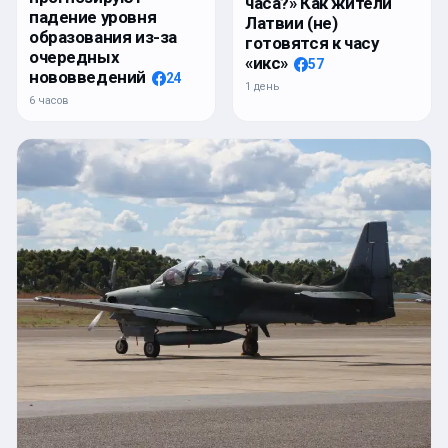
часа?» Как жители
падение уровня
Латвии (не)
образования из-за
готовятся к часу
очередных
«икс»
57
нововведений
24
1 день
6 часов