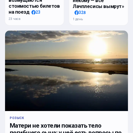
возмущаются
некому — все
стоимостью билетов
Лачплесисы вымрут»
на поезд
23
328
23 часа
1 день
РОЗЫСК
Матери не хотели показать тело
погибшего сына; у неё есть вопросы по