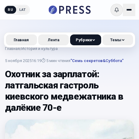
RU
LAT
Главная
Лента
Рубрики
Темы
Главная
/
История и культура
5 ноября 2025
16:19
⏱
5
мин чтения
"Семь секретов&Суббота"
Охотник за зарплатой:
латгальская гастроль
киевского медвежатника в
далёкие 70-е