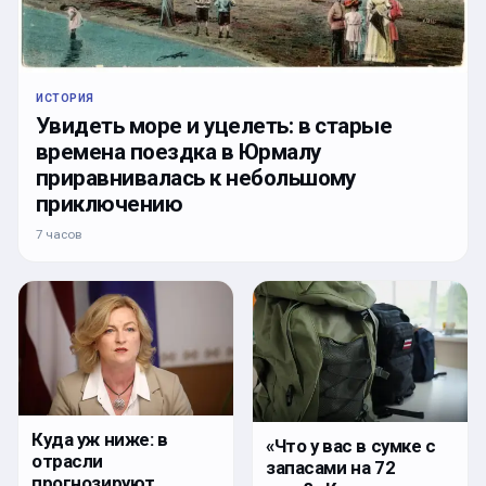
ИСТОРИЯ
Увидеть море и уцелеть: в старые
времена поездка в Юрмалу
приравнивалась к небольшому
приключению
7 часов
Куда уж ниже: в
«Что у вас в сумке с
отрасли
запасами на 72
прогнозируют