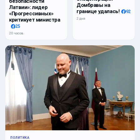
безопасности
Домбравы на
Латвии»: лидер
границе удалась!
92
«Прогрессивных»
2 дня
критикует министра
25
20 часов
ПОЛИТИКА