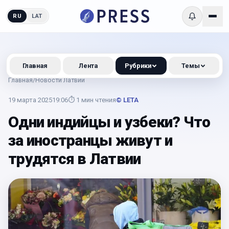
RU
LAT
Главная
Лента
Рубрики
Темы
Главная
/
Новости Латвии
19 марта 2025
19:06
⏱
1
мин чтения
© LETA
Одни индийцы и узбеки? Что
за иностранцы живут и
трудятся в Латвии