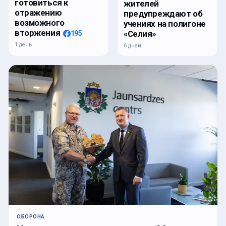
готовиться к
жителей
отражению
предупреждают об
возможного
учениях на полигоне
вторжения
«Селия»
195
1 день
6 дней
ОБОРОНА