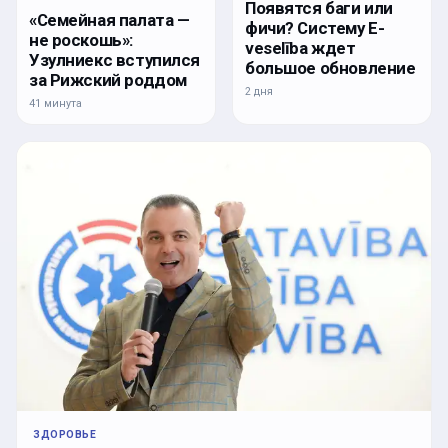
Появятся баги или
«Семейная палата —
фичи? Систему E-
не роскошь»:
veselība ждет
Узулниекс вступился
большое обновление
за Рижский роддом
2 дня
41 минута
ЗДОРОВЬЕ