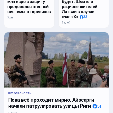
млн евро в защиту
будет: Шмитс о
продовольственной
рационе жителей
системы от кризисов
Латвии в случае
«часа Х»
33
3 дня
5 дней
БЕЗОПАСНОСТЬ
Пока всё проходит мирно. Айзсарги
начали патрулировать улицы Риги
51
5 дней