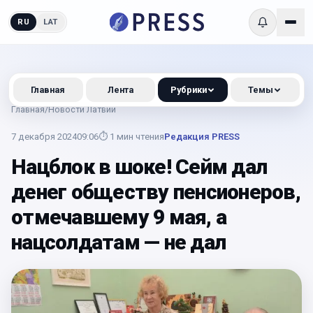
RU
LAT
Главная
Лента
Рубрики
Темы
Главная
/
Новости Латвии
7 декабря 2024
09:06
⏱
1
мин чтения
Редакция PRESS
Нацблок в шоке! Сейм дал
денег обществу пенсионеров,
отмечавшему 9 мая, а
нацсолдатам — не дал