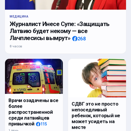
МЕДИЦИНА
Журналист Инесе Супе: «Защищать
Латвию будет некому — все
Лачплесисы вымрут»
268
8 часов
Врачи озадачены все
СДВГ это не просто
более
непоседливый
распространенной
ребенок, который не
среди латвийцев
может усидеть на
привычкой
115
месте
1 день