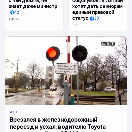
с ней делать, не
соцслужбы: в Латвии
знает даже министр
хотят дать сениорам
единый правовой
42
статус
33
1 день
1 день
ДТП
Врезался в железнодорожный
переезд и уехал: водителю Toyota