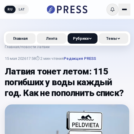
RU
LAT
Главная
Лента
Рубрики
Темы
Главная
/
Новости Латвии
15 мая 2026
17:58
⏱
2
мин чтения
Редакция PRESS
Латвия тонет летом: 115
погибших у воды каждый
год. Как не пополнить списк?