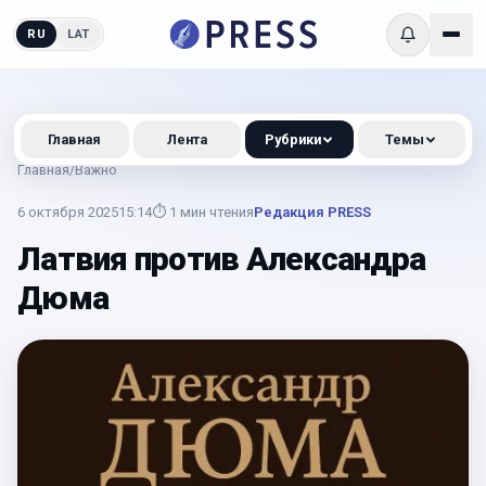
RU
LAT
Главная
Лента
Рубрики
Темы
Главная
/
Важно
6 октября 2025
15:14
⏱
1
мин чтения
Редакция PRESS
Латвия против Александра
Дюма