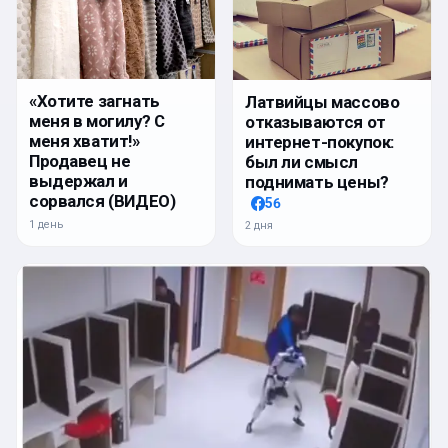
«Хотите загнать
Латвийцы массово
меня в могилу? С
отказываются от
меня хватит!»
интернет-покупок:
Продавец не
был ли смысл
выдержал и
поднимать цены?
сорвался (ВИДЕО)
56
1 день
2 дня