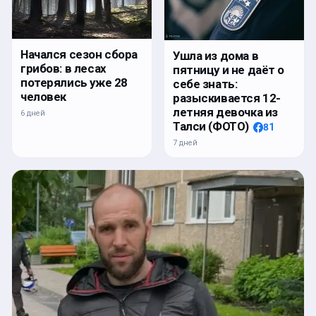
Начался сезон сбора
Ушла из дома в
грибов: в лесах
пятницу и не даёт о
потерялись уже 28
себе знать:
человек
разыскивается 12-
летняя девочка из
6 дней
Талси (ФОТО)
81
7 дней