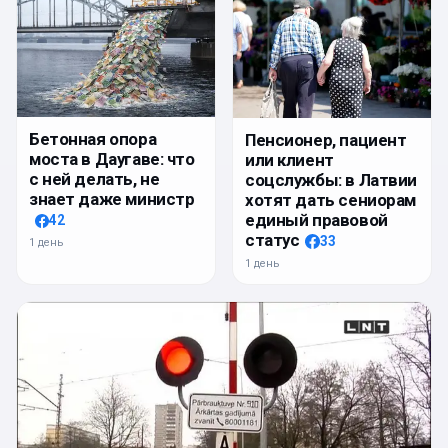
Бетонная опора
Пенсионер, пациент
моста в Даугаве: что
или клиент
с ней делать, не
соцслужбы: в Латвии
знает даже министр
хотят дать сениорам
единый правовой
42
статус
33
1 день
1 день