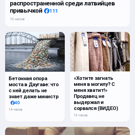
распространенной среди латвийцев
привычкой
111
15 часов
«Хотите загнать
Бетонная опора
меня в могилу? С
моста в Даугаве: что
меня хватит!»
с ней делать не
Продавец не
знает даже министр
выдержал и
40
сорвался (ВИДЕО)
14 часов
13 часов