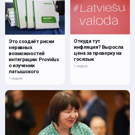
Откуда тут
Это создаёт риски
инфляция? Выросла
неравных
цена за проверку на
возможностей
госязык
интеграции: Providus
о изучении
1 неделя
латышского
1 неделя