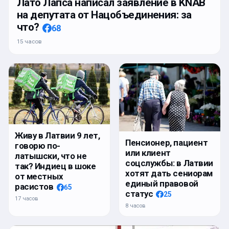
Лато Лапса написал заявление в KNAB
на депутата от Нацобъединения: за
что?
68
15 часов
Живу в Латвии 9 лет,
Пенсионер, пациент
говорю по-
или клиент
латышски, что не
соцслужбы: в Латвии
так? Индиец в шоке
хотят дать сениорам
от местных
единый правовой
расистов
65
статус
25
17 часов
8 часов