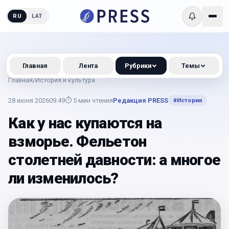
RU
LAT
Главная
Лента
Рубрики
Темы
Главная
/
История и культура
28 июня 2026
09:49
⏱
5
мин чтения
Редакция PRESS
#
История
Как у нас купаются на
взморье. Фельетон
столетней давности: а многое
ли изменилось?