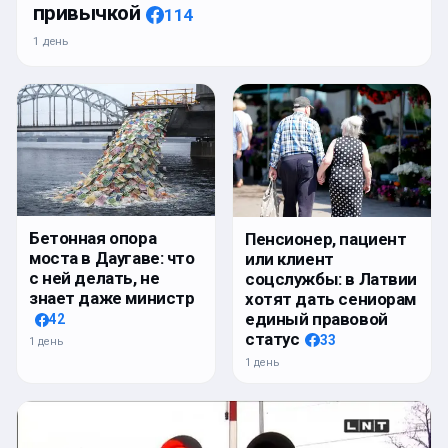
привычкой
114
1 день
Бетонная опора
Пенсионер, пациент
моста в Даугаве: что
или клиент
с ней делать, не
соцслужбы: в Латвии
знает даже министр
хотят дать сениорам
единый правовой
42
статус
33
1 день
1 день