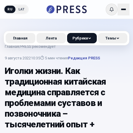
RU
LAT
Главная
Лента
Рубрики
Темы
Главная
/
PRESS рекомендует
9 августа 2022
10:35
⏱
5
мин чтения
Редакция PRESS
Иголки жизни. Как
традиционная китайская
медицина справляется с
проблемами суставов и
позвоночника –
тысячелетний опыт +