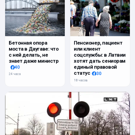
Бетонная опора
Пенсионер, пациент
моста в Даугаве: что
или клиент
с ней делать, не
соцслужбы: в Латвии
знает даже министр
хотят дать сениорам
единый правовой
40
статус
30
24 часа
18 часов