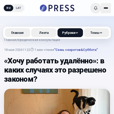
RU
LAT
Главная
Лента
Рубрики
Темы
Главная
/
Юридическая консультация
18 мая 2026
11:22
⏱
1
мин чтения
"Семь секретов&Суббота"
«Хочу работать удалённо»: в
каких случаях это разрешено
законом?