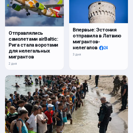
Впервые: Эстония
Отправлялись
отправила в Латвию
самолетами airBaltic:
мигрантов-
Рига стала воротами
нелегалов
24
для нелегальных
3 дня
мигрантов
2 дня