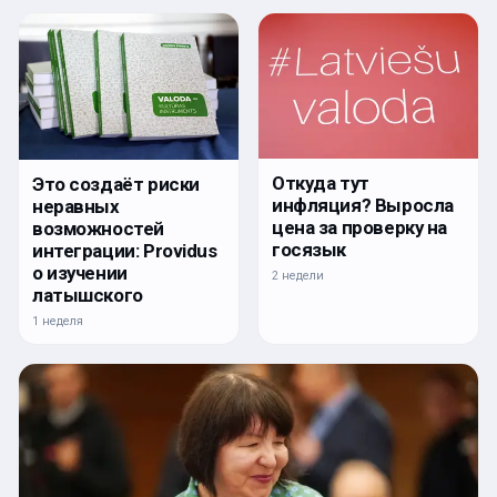
Откуда тут
Это создаёт риски
инфляция? Выросла
неравных
цена за проверку на
возможностей
госязык
интеграции: Providus
о изучении
2 недели
латышского
1 неделя