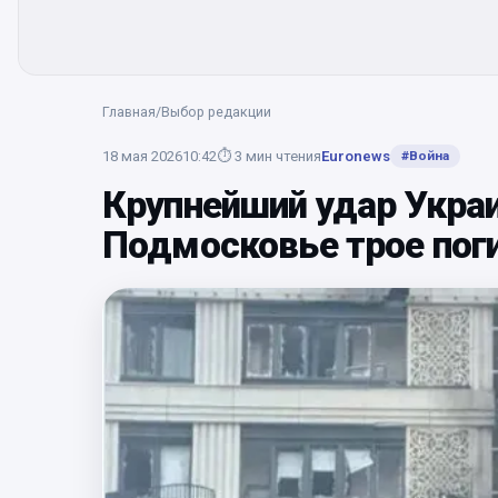
Главная
/
Выбор редакции
18 мая 2026
10:42
⏱
3
мин чтения
Euronews
#
Война
Крупнейший удар Укра
Подмосковье трое пог