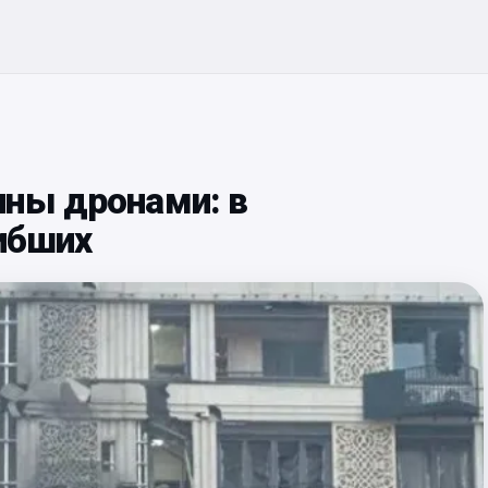
ины дронами: в
ибших