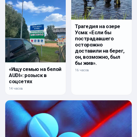
Трагедия на озере
Усма: «Если бы
пострадавшего
осторожно
доставили на берег,
он, возможно, был
бы жив».
«Ищу семью на белой
16 часов
AUDI»: розыск в
соцсетях
14 часов