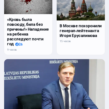
«Кровь была
повсюду, била без
В Москве похоронили
причины!» Нападение
генерал‑лейтенанта
на ребенка
Игоря Ерусалимова
расследуют почти
15 часов
год
26
9 часов