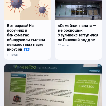
Вот зараза! На
«Семейная палата —
поручнях и
не роскошь»:
банкоматах
Узулниекс вступился
обнаружили тысячи
за Рижский роддом
неизвестных науке
12 часов
вирусов
24
11 часов