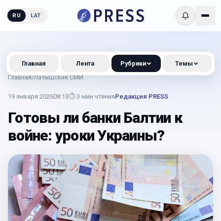
RU
LAT
Главная
Лента
Рубрики
Темы
Главная
/
Латышские СМИ
19 января 2026
08:13
⏱
3
мин чтения
Редакция PRESS
Готовы ли банки Балтии к
войне: уроки Украины?