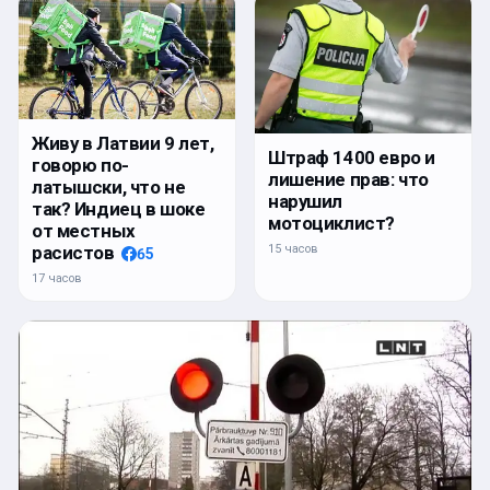
Живу в Латвии 9 лет,
Штраф 1400 евро и
говорю по-
лишение прав: что
латышски, что не
нарушил
так? Индиец в шоке
мотоциклист?
от местных
расистов
15 часов
65
17 часов