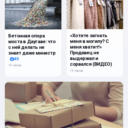
«Хотите загнать
Бетонная опора
меня в могилу? С
моста в Даугаве: что
меня хватит!»
с ней делать не
Продавец не
знает даже министр
выдержал и
40
сорвался (ВИДЕО)
13 часов
13 часов