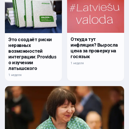
Откуда тут
Это создаёт риски
инфляция? Выросла
неравных
цена за проверку на
возможностей
госязык
интеграции: Providus
о изучении
1 неделя
латышского
1 неделя