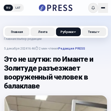
RU
LAT
Главная
Лента
Рубрики
Темы
Главная
/
Выбор редакции
5 декабря 2024
16:46
⏱
2
мин чтения
Редакция PRESS
Это не шутки: по Иманте и
Золитуде разъезжает
вооруженный человек в
балаклаве