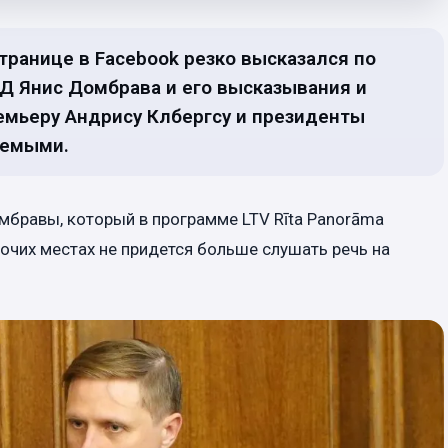
транице в Facebook резко высказался по
ВД Янис Домбрава и его высказывания и
ремьеру Андрису Клбергсу и президенты
лемыми.
мбравы, который в программе LTV Rīta Panorāma
очих местах не придется больше слушать речь на