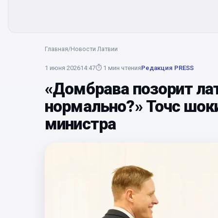
Главная
/
Новости Латвии
1 июня 2026
14:47
⏱
1
мин чтения
Редакция PRESS
«Домбрава позорит лат
нормально?» Точс шок
министра