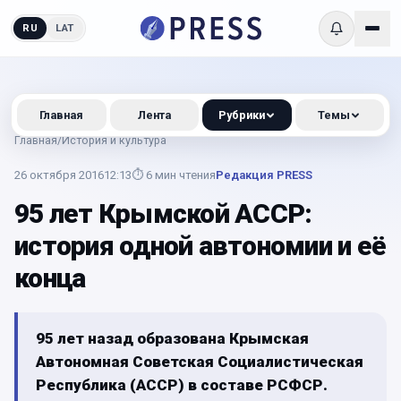
RU
LAT
Главная
Лента
Рубрики
Темы
Главная
/
История и культура
26 октября 2016
12:13
⏱
6
мин чтения
Редакция PRESS
95 лет Крымской АССР:
история одной автономии и её
конца
95 лет назад образована Крымская
Автономная Советская Социалистическая
Республика (АССР) в составе РСФСР.