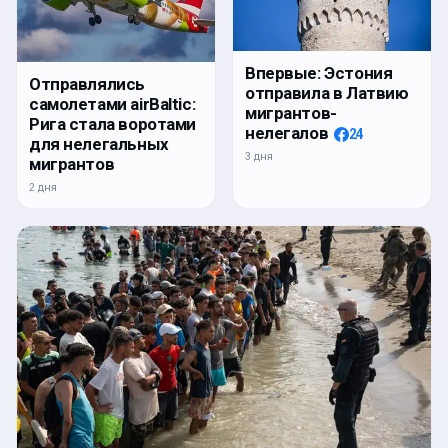
Впервые: Эстония
Отправлялись
отправила в Латвию
самолетами airBaltic:
мигрантов-
Рига стала воротами
нелегалов
24
для нелегальных
3 дня
мигрантов
2 дня