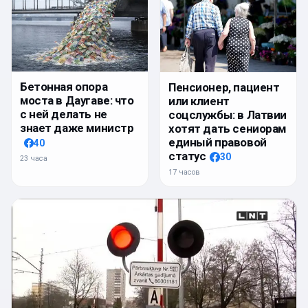
Бетонная опора
Пенсионер, пациент
моста в Даугаве: что
или клиент
с ней делать не
соцслужбы: в Латвии
знает даже министр
хотят дать сениорам
единый правовой
40
статус
30
23 часа
17 часов