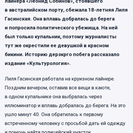
лайнера «Леонид Собинов», стоявшего
в австралийском порту, сбежала 18-летняя Лиля
Гасинская. Она вплавь добралась до берега
и попросила политического убежища. На ней
был только купальник, поэтому журналисты
тут же окрестили ее девушкой в красном
бикини. Историю дерзкрго побега рассказало
издание «Культурология».
Лиля Гасинская работала на круизном лайнере.
Поздним вечером, оставив все вещи в каюте,
в одном купальнике она выбралась через
иллюминатор и вплавь добралась до берега. На это
ушло минут 40. Она обратилась к первому
встреченному человеку с просьбой дать ей одежду
и помочь найти полицейский участок.