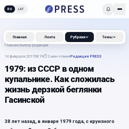
RU
LAT
Главная
Лента
Рубрики
Темы
Главная
/
Выбор редакции
14 февраля 2017
08:19
⏱
2
мин чтения
Редакция PRESS
1979: из СССР в одном
купальнике. Как сложилась
жизнь дерзкой беглянки
Гасинской
38 лет назад, в январе 1979 года, с круизного