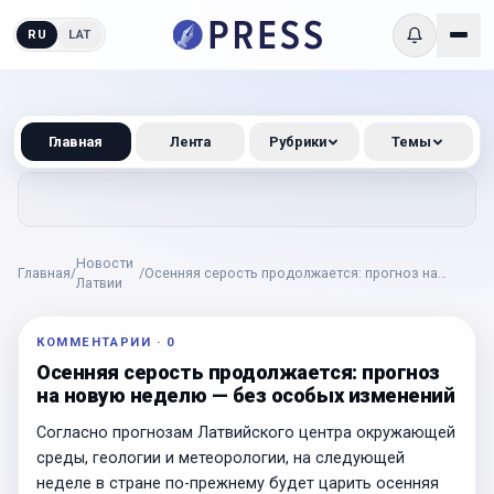
RU
LAT
Главная
Лента
Рубрики
Темы
Новости
Главная
/
/
Осенняя серость продолжается: прогноз на
Латвии
новую неделю — без особых изменений
КОММЕНТАРИИ
·
0
Осенняя серость продолжается: прогноз
на новую неделю — без особых изменений
Согласно прогнозам Латвийского центра окружающей
среды, геологии и метеорологии, на следующей
неделе в стране по-прежнему будет царить осенняя