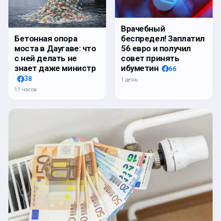
Врачебный
беспредел! Заплатил
Бетонная опора
56 евро и получил
моста в Даугаве: что
совет принять
с ней делать не
ибуметин
знает даже министр
66
38
1 день
11 часов