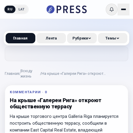
RU
LAT
Главная
Лента
Рубрики
Темы
Всюду
Главная
/
/
На крыше «Галереи Рига» откроют
жизнь
общественную террасу
КОММЕНТАРИИ
·
0
На крыше «Галереи Рига» откроют
общественную террасу
На крыше торгового центра Galleria Riga планируется
построить общественную террасу, сообщили в
компании East Capital Real Estate, владеющей