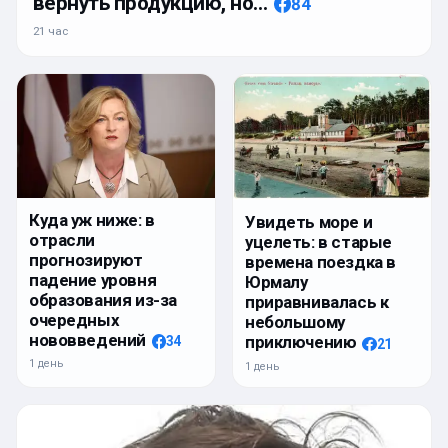
вернуть продукцию, но…
84
21 час
Куда уж ниже: в
Увидеть море и
отрасли
уцелеть: в старые
прогнозируют
времена поездка в
падение уровня
Юрмалу
образования из-за
приравнивалась к
очередных
небольшому
нововведений
приключению
34
21
1 день
1 день