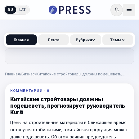
RU
LAT
Главная
Лента
Рубрики
Темы
Главная
/
Бизнес
/
Китайские стройтовары должны подешеветь,
прогнозирует руководитель Kurši
КОММЕНТАРИИ
·
0
Китайские стройтовары должны
подешеветь, прогнозирует руководитель
Kurši
Цены на строительные материалы в ближайшее время
останутся стабильными, а китайская продукция может
даже подешеветь. Об этом заявил председатель