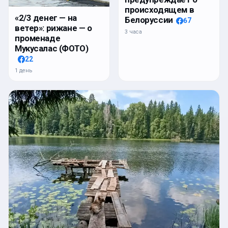
происходящем в
«2/3 денег — на
Белоруссии
67
ветер»: рижане — о
3 часа
променаде
Мукусалас (ФОТО)
22
1 день