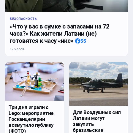
БЕЗОПАСНОСТЬ
«Что у вас в сумке с запасами на 72
часа?» Как жители Латвии (не)
готовятся к часу «икс»
55
17 часов
Три дня играли с
Для Воздушных сил
Lego: мероприятие
Латвии могут
Госканцелярии
закупить
возмутило публику
бразильские
(ФОТО)