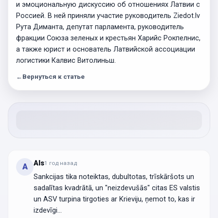
и эмоциональную дискуссию об отношениях Латвии с
Россией. В ней приняли участие руководитель Ziedot.lv
Рута Диманта, депутат парламента, руководитель
фракции Союза зеленых и крестьян Харийс Рокпелнис,
а также юрист и основатель Латвийской ассоциации
логистики Калвис Витолиньш.
←
Вернуться к статье
Als
1 год
назад
A
Sankcijas tika noteiktas, dubultotas, trīskāršots un
sadalītas kvadrātā, un "neizdevušās" citas ES valstis
un ASV turpina tirgoties ar Krieviju, ņemot to, kas ir
izdevīgi...