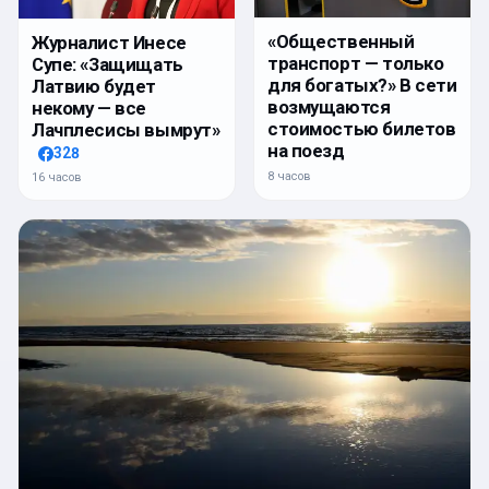
«Общественный
Журналист Инесе
транспорт — только
Супе: «Защищать
для богатых?» В сети
Латвию будет
возмущаются
некому — все
стоимостью билетов
Лачплесисы вымрут»
на поезд
328
8 часов
16 часов