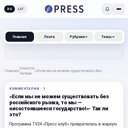
RU
LAT
Главная
Лента
Рубрики
Темы
Новости
Главная
/
/
«Если мы не можем существовать без
Латвии
российского рынка, то мы — несостоявшееся
государство!»- Так ли это?
КОММЕНТАРИИ
·
1
«Если мы не можем существовать без
российского рынка, то мы —
несостоявшееся государство!»- Так ли
это?
Программа TV24 «Пресс-клуб» превратилась в жаркую