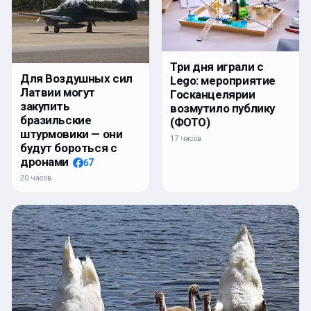
Три дня играли с
Для Воздушных сил
Lego: мероприятие
Латвии могут
Госканцелярии
закупить
возмутило публику
бразильские
(ФОТО)
штурмовики — они
17 часов
будут бороться с
дронами
67
20 часов