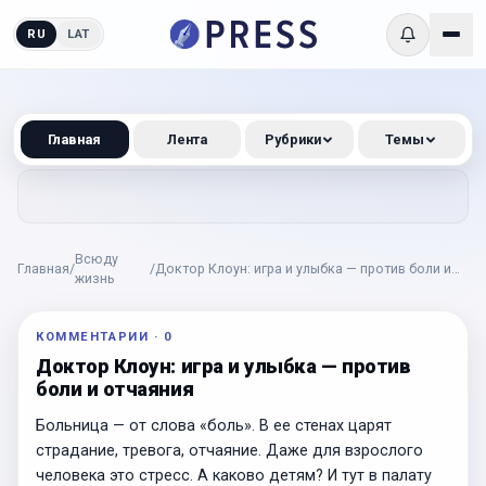
RU
LAT
Главная
Лента
Рубрики
Темы
Всюду
Главная
/
/
Доктор Клоун: игра и улыбка — против боли и
жизнь
отчаяния
КОММЕНТАРИИ
·
0
Доктор Клоун: игра и улыбка — против
боли и отчаяния
Больница — от слова «боль». В ее стенах царят
страдание, тревога, отчаяние. Даже для взрослого
человека это стресс. А каково детям? И тут в палату