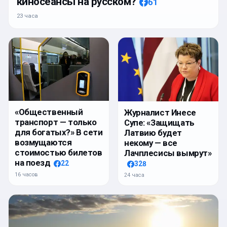
киносеансы на русском?
61
23 часа
«Общественный
Журналист Инесе
транспорт — только
Супе: «Защищать
для богатых?» В сети
Латвию будет
возмущаются
некому — все
стоимостью билетов
Лачплесисы вымрут»
на поезд
22
328
16 часов
24 часа