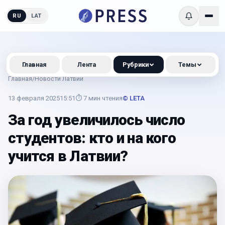
RU
LAT
Главная
Лента
Рубрики
Темы
Главная
/
Новости Латвии
13 февраля 2025
15:51
⏱
7
мин чтения
© LETA
За год увеличилось число
студентов: кто и на кого
учится в Латвии?