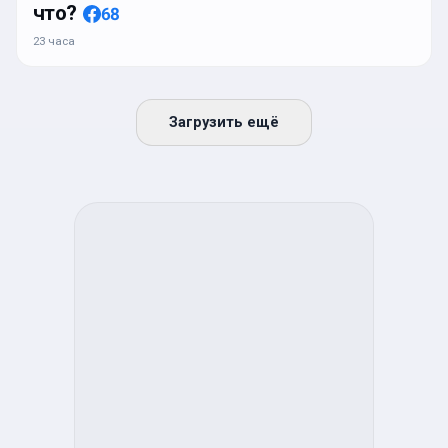
что?
68
23 часа
Загрузить ещё