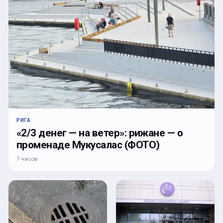
РИГА
«2/3 денег — на ветер»: рижане — о
променаде Мукусалас (ФОТО)
7 часов