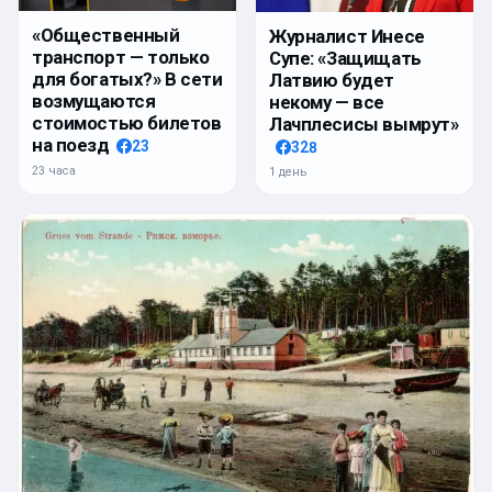
«Общественный
Журналист Инесе
транспорт — только
Супе: «Защищать
для богатых?» В сети
Латвию будет
возмущаются
некому — все
стоимостью билетов
Лачплесисы вымрут»
на поезд
23
328
23 часа
1 день