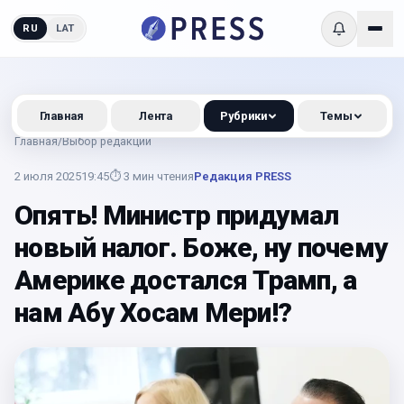
RU
LAT
Главная
Лента
Рубрики
Темы
Главная
/
Выбор редакции
2 июля 2025
19:45
⏱
3
мин чтения
Редакция PRESS
Опять! Министр придумал
новый налог. Боже, ну почему
Америке достался Трамп, а
нам Абу Хосам Мери!?