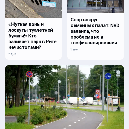
Спор вокруг
«Жуткая вонь и
семейных палат: NVD
лоскуты туалетной
заявила, что
бумаги!» Кто
проблема не в
заливает парк в Риге
госфинансировании
нечистотами?
3 дня
2 дня