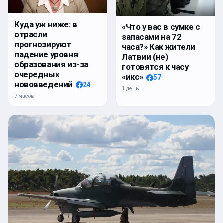
Куда уж ниже: в
«Что у вас в сумке с
отрасли
запасами на 72
прогнозируют
часа?» Как жители
падение уровня
Латвии (не)
образования из-за
готовятся к часу
очередных
«икс»
57
нововведений
24
1 день
7 часов