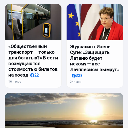
«Общественный
Журналист Инесе
транспорт — только
Супе: «Защищать
для богатых?» В сети
Латвию будет
возмущаются
некому — все
стоимостью билетов
Лачплесисы вымрут»
на поезд
22
328
16 часов
24 часа