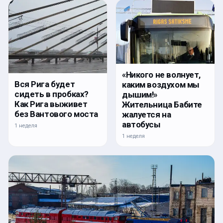
«Никого не волнует,
Вся Рига будет
каким воздухом мы
сидеть в пробках?
дышим!»
Как Рига выживет
Жительница Бабите
без Вантового моста
жалуется на
автобусы
1 неделя
1 неделя