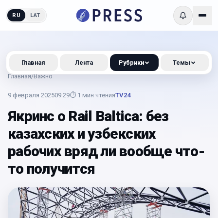
RU
LAT
Главная
Лента
Рубрики
Темы
Главная
/
Важно
9 февраля 2025
09:29
⏱
1
мин чтения
TV24
Якринс о Rail Baltica: без
казахских и узбекских
рабочих вряд ли вообще что-
то получится