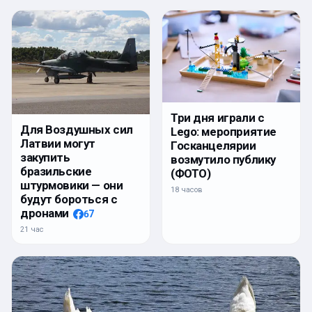
Три дня играли с
Для Воздушных сил
Lego: мероприятие
Латвии могут
Госканцелярии
закупить
возмутило публику
бразильские
(ФОТО)
штурмовики — они
18 часов
будут бороться с
дронами
67
21 час