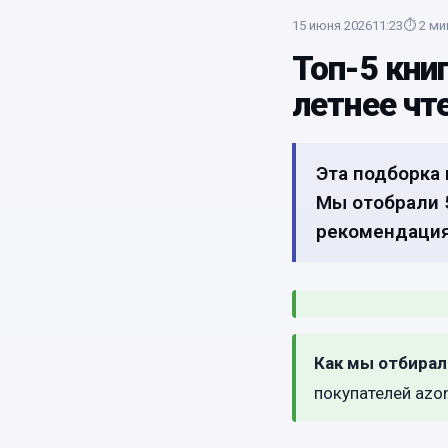
15 июня 2026
11:23
⏱
2
ми
Топ-5 кни
летнее чт
Эта подборка 
Мы отобрали 5
рекомендациям
Как мы отбирал
покупателей azon