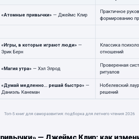
Практичное руко
«Атомные привычки»
— Джеймс Клир
формированию п
«Игры, в которые играют люди»
—
Классика психоло
Эрик Берн
отношений
Проверенная сист
«Магия утра»
— Хэл Элрод
ритуалов
«Думай медленно… решай быстро»
—
Нобелевский лаур
Даниэль Канеман
решений
Топ-5 книг для саморазвития: подборка для летнего чтения 2026
привычки»
— Джеймс Клир: как измен