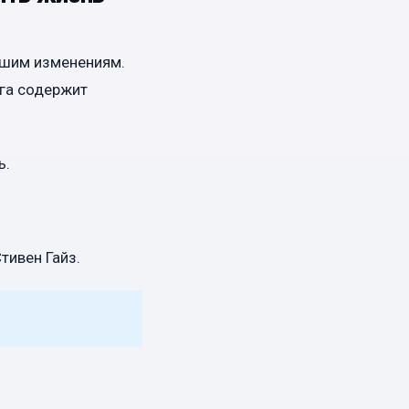
ьшим изменениям.
ига содержит
ь.
тивен Гайз.