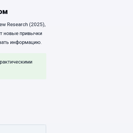
том
w Research (2025),
ют новые привычки
ивать информацию.
практическими