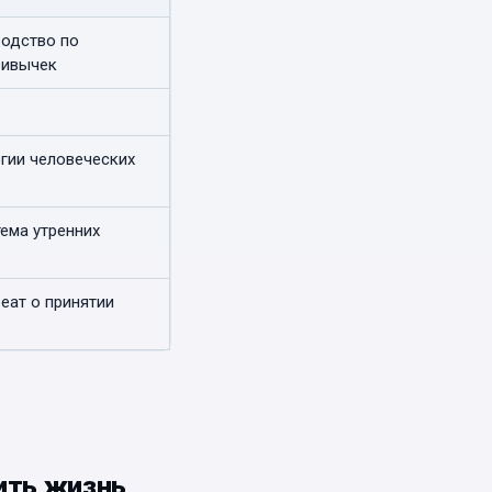
водство по
ривычек
гии человеческих
ема утренних
еат о принятии
ить жизнь