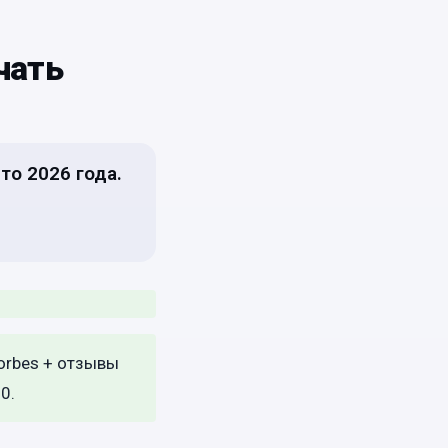
чать
то 2026 года.
orbes + отзывы
0.