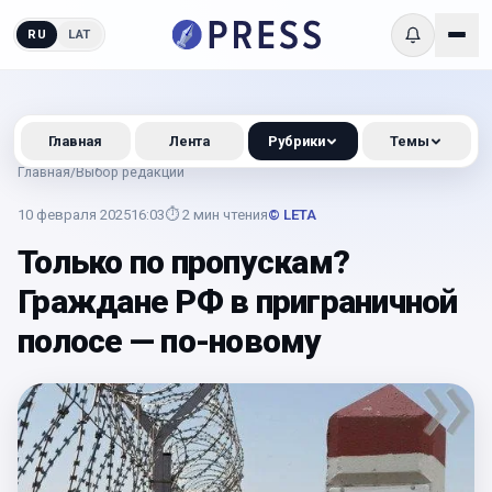
RU
LAT
Главная
Лента
Рубрики
Темы
Главная
/
Выбор редакции
10 февраля 2025
16:03
⏱
2
мин чтения
© LETA
Только по пропускам?
Граждане РФ в приграничной
полосе — по-новому