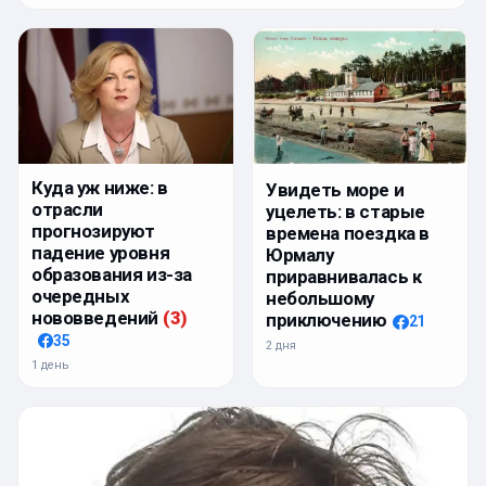
Куда уж ниже: в
Увидеть море и
отрасли
уцелеть: в старые
прогнозируют
времена поездка в
падение уровня
Юрмалу
образования из-за
приравнивалась к
очередных
небольшому
нововведений
(
3
)
приключению
21
35
2 дня
1 день