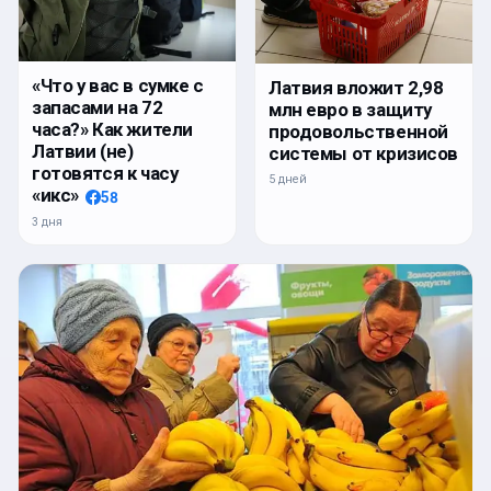
«Что у вас в сумке с
Латвия вложит 2,98
запасами на 72
млн евро в защиту
часа?» Как жители
продовольственной
Латвии (не)
системы от кризисов
готовятся к часу
5 дней
«икс»
58
3 дня