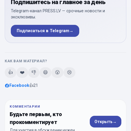
Подпишитесь на главное за день
Telegram-канал PRESS.LV — срочные новости и
эксклюзивы.
Подписаться в Telegram
→
КАК ВАМ МАТЕРИАЛ?
👍
❤️
👎
😄
😮
😢
Facebook
👍
21
КОММЕНТАРИИ
Будьте первым, кто
прокомментирует
Открыть
→
Для участия в обсуждении нужен