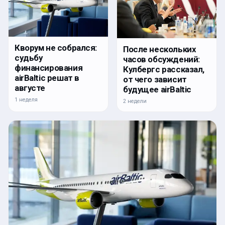
Кворум не собрался:
После нескольких
судьбу
часов обсуждений:
финансирования
Кулбергс рассказал,
airBaltic решат в
от чего зависит
августе
будущее airBaltic
1 неделя
2 недели