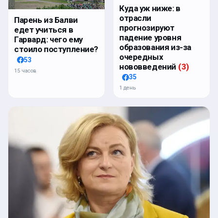
Куда уж ниже: в
отрасли
Парень из Балви
прогнозируют
едет учиться в
падение уровня
Гарвард: чего ему
образования из-за
стоило поступление?
очередных
53
нововведений
(
3
)
15 часов
35
1 день