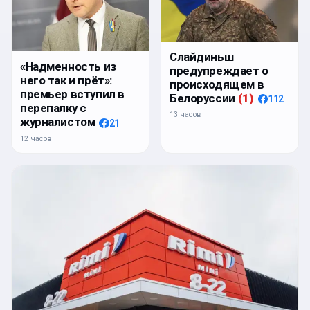
Слайдиньш
«Надменность из
предупреждает о
него так и прёт»:
происходящем в
премьер вступил в
Белоруссии
(
1
)
112
перепалку с
13 часов
журналистом
21
12 часов