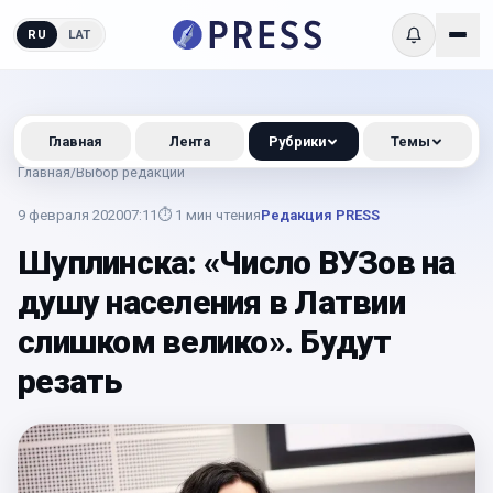
RU
LAT
Главная
Лента
Рубрики
Темы
Главная
/
Выбор редакции
9 февраля 2020
07:11
⏱
1
мин чтения
Редакция PRESS
Шуплинска: «Число ВУЗов на
душу населения в Латвии
слишком велико». Будут
резать