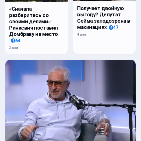
Получает двойную
«Сначала
выгоду? Депутат
разберитесь со
Сейма заподозрена в
своими делами»:
махинациях
Ринкевич поставил
47
Домбраву на место
4 дня
64
2 дня