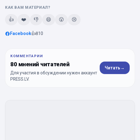
КАК ВАМ МАТЕРИАЛ?
👍
❤️
👎
😄
😮
😢
Facebook
👍
810
КОММЕНТАРИИ
80 мнений читателей
Читать
→
Для участия в обсуждении нужен аккаунт
PRESS.LV.