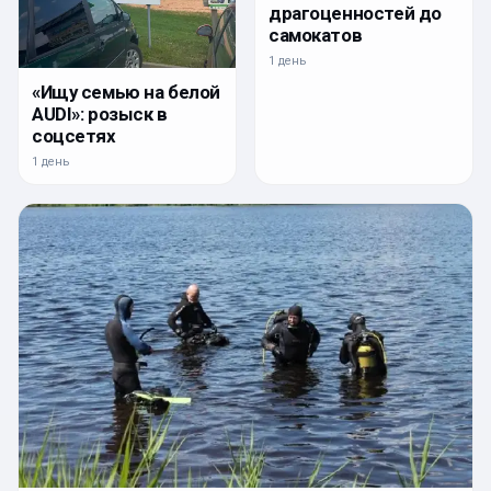
драгоценностей до
самокатов
1 день
«Ищу семью на белой
AUDI»: розыск в
соцсетях
1 день