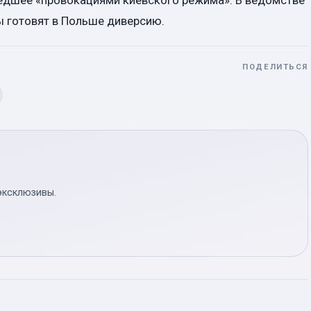
едшее «провокациями киевского режима». В ведомстве
ы готовят в Польше диверсию.
ПОДЕЛИТЬСЯ
эксклюзивы.