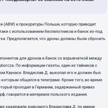
ти (ABW) и прокуратуры Польши, которую приводит
таки с использованием беспилотников и банок из-под
тка. Предполагается, что дроны должны были сбросить
мпонентов для дронов и банок со взрывчаткой между
borcza. По информации газеты, один из тайников с
ом Каунасе. Владислав Д. выкопал его и должен был
с которым общался в телеграме. Кроме того, во время
оторый проходил в Германии, задержанный привез
ф, говорится в материале польского издания.
кже задержали знакомого Владислава Д. по имени