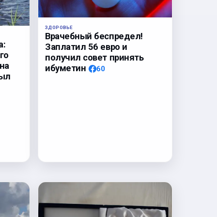
ЗДОРОВЬЕ
Врачебный беспредел!
а:
Заплатил 56 евро и
го
получил совет принять
на
ибуметин
60
был