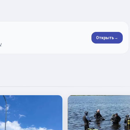
Открыть
→
.