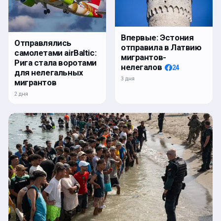
Впервые: Эстония
Отправлялись
отправила в Латвию
самолетами airBaltic:
мигрантов-
Рига стала воротами
нелегалов
24
для нелегальных
3 дня
мигрантов
2 дня