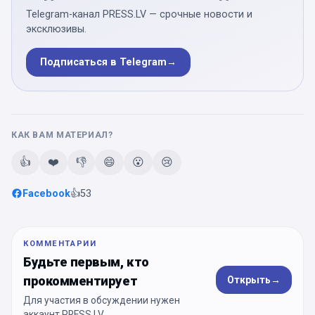
Telegram-канал PRESS.LV — срочные новости и
эксклюзивы.
Подписаться в Telegram
→
КАК ВАМ МАТЕРИАЛ?
👍
❤️
👎
😄
😮
😢
Facebook
👍
53
КОММЕНТАРИИ
Будьте первым, кто
прокомментирует
Открыть
→
Для участия в обсуждении нужен
аккаунт PRESS.LV.