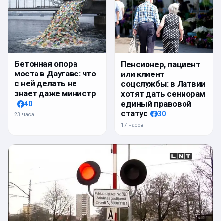
Бетонная опора
Пенсионер, пациент
моста в Даугаве: что
или клиент
с ней делать не
соцслужбы: в Латвии
знает даже министр
хотят дать сениорам
единый правовой
40
статус
30
23 часа
17 часов