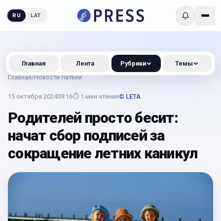
RU
LAT
Главная
Лента
Рубрики
Темы
Главная
/
Новости Латвии
15 октября 2024
09:16
⏱
1
мин чтения
© LETA
Родителей просто бесит:
начат сбор подписей за
сокращение летних каникул