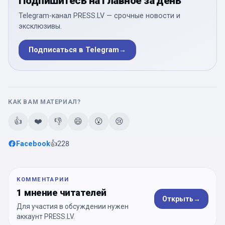
Подпишитесь на главное за день
Telegram-канал PRESS.LV — срочные новости и
эксклюзивы.
Подписаться в Telegram
→
КАК ВАМ МАТЕРИАЛ?
👍
❤️
👎
😄
😮
😢
Facebook
👍
228
КОММЕНТАРИИ
1 мнение читателей
Открыть
→
Для участия в обсуждении нужен
аккаунт PRESS.LV.