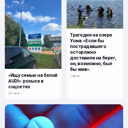
Трагедия на озере
Усма: «Если бы
пострадавшего
осторожно
доставили на берег,
он, возможно, был
бы жив».
«Ищу семью на белой
1 день
AUDI»: розыск в
соцсетях
24 часа