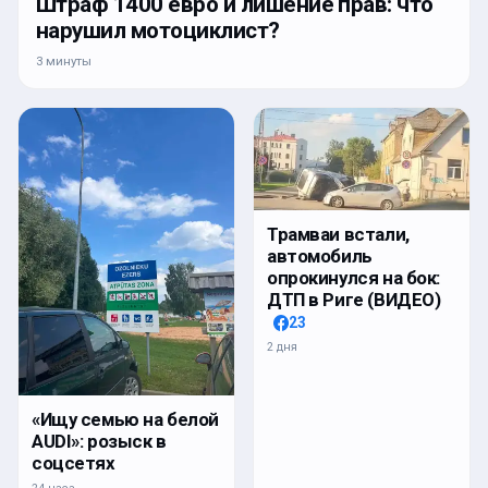
Штраф 1400 евро и лишение прав: что
нарушил мотоциклист?
3 минуты
Трамваи встали,
автомобиль
опрокинулся на бок:
ДТП в Риге (ВИДЕО)
23
2 дня
«Ищу семью на белой
AUDI»: розыск в
соцсетях