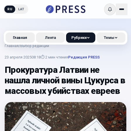
RU
LAT
Главная
Лента
Рубрики
Темы
Главная
/
Выбор редакции
23 апреля 2025
08:18
⏱
2
мин чтения
Редакция PRESS
Прокуратура Латвии не
нашла личной вины Цукурса в
массовых убийствах евреев