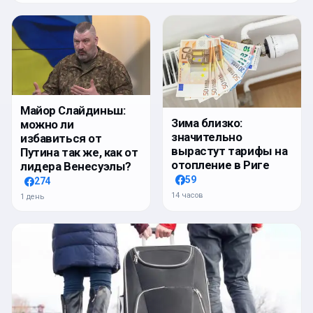
Майор Слайдиньш:
Зима близко:
можно ли
значительно
избавиться от
вырастут тарифы на
Путина так же, как от
отопление в Риге
лидера Венесуэлы?
59
274
14 часов
1 день