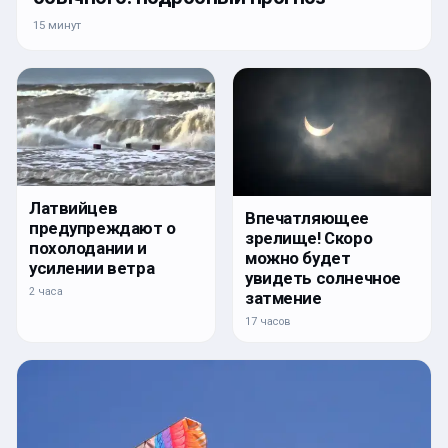
15 минут
Латвийцев
Впечатляющее
предупреждают о
зрелище! Скоро
похолодании и
можно будет
усилении ветра
увидеть солнечное
2 часа
затмение
17 часов