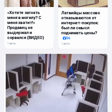
«Хотите загнать
Латвийцы массово
меня в могилу? С
отказываются от
меня хватит!»
интернет-покупок:
Продавец не
был ли смысл
выдержал и
поднимать цены?
сорвался (ВИДЕО)
56
1 день
1 день