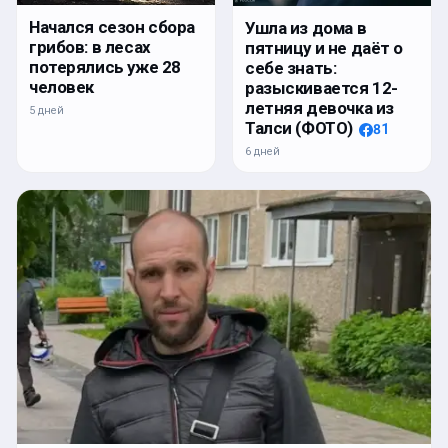
Начался сезон сбора
Ушла из дома в
грибов: в лесах
пятницу и не даёт о
потерялись уже 28
себе знать:
человек
разыскивается 12-
летняя девочка из
5 дней
Талси (ФОТО)
81
6 дней