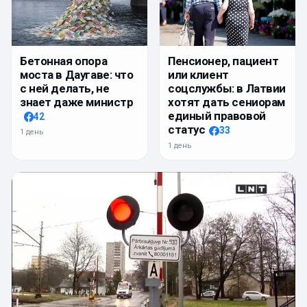
Бетонная опора
Пенсионер, пациент
моста в Даугаве: что
или клиент
с ней делать, не
соцслужбы: в Латвии
знает даже министр
хотят дать сениорам
единый правовой
42
статус
33
1 день
1 день