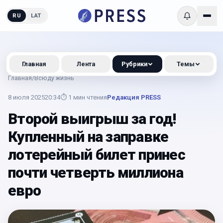
RU
LAT
Главная
Лента
Рубрики
Темы
Главная
/
Всюду жизнь
8 июля 2025
20:34
⏱
1
мин чтения
Редакция PRESS
Второй выигрыш за год!
Купленный на заправке
лотерейный билет принес
почти четверть миллиона
евро