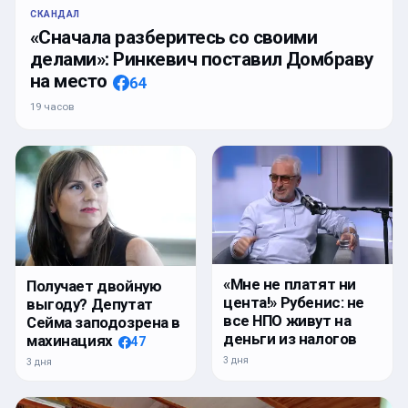
СКАНДАЛ
«Сначала разберитесь со своими
делами»: Ринкевич поставил Домбраву
на место
64
19 часов
«Мне не платят ни
Получает двойную
цента!» Рубенис: не
выгоду? Депутат
все НПО живут на
Сейма заподозрена в
деньги из налогов
махинациях
47
3 дня
3 дня