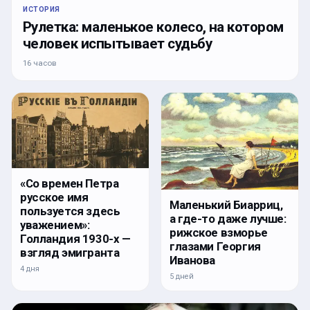
ИСТОРИЯ
Рулетка: маленькое колесо, на котором
человек испытывает судьбу
16 часов
«Со времен Петра
русское имя
Маленький Биарриц,
пользуется здесь
а где-то даже лучше:
уважением»:
рижское взморье
Голландия 1930-х —
глазами Георгия
взгляд эмигранта
Иванова
4 дня
5 дней