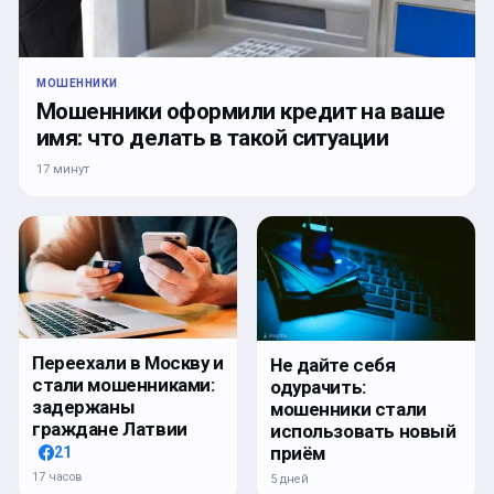
МОШЕННИКИ
Мошенники оформили кредит на ваше
имя: что делать в такой ситуации
17 минут
Переехали в Москву и
Не дайте себя
стали мошенниками:
одурачить:
задержаны
мошенники стали
граждане Латвии
использовать новый
приём
21
17 часов
5 дней