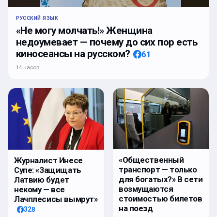
РУССКИЙ ЯЗЫК
«Не могу молчать!» Женщина
недоумевает — почему до сих пор есть
киносеансы на русском?
61
14 часов
«Общественный
Журналист Инесе
транспорт — только
Супе: «Защищать
для богатых?» В сети
Латвию будет
возмущаются
некому — все
стоимостью билетов
Лачплесисы вымрут»
на поезд
328