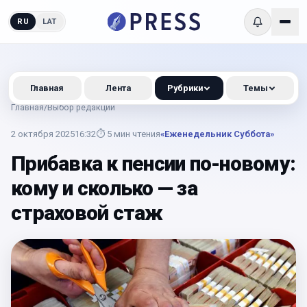
RU
LAT
Главная
Лента
Рубрики
Темы
Главная
/
Выбор редакции
2 октября 2025
16:32
⏱
5
мин чтения
«Еженедельник Суббота»
Прибавка к пенсии по-новому:
кому и сколько — за
страховой стаж