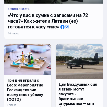
БЕЗОПАСНОСТЬ
«Что у вас в сумке с запасами на 72
часа?» Как жители Латвии (не)
готовятся к часу «икс»
55
16 часов
Три дня играли с
Для Воздушных сил
Lego: мероприятие
Латвии могут
Госканцелярии
закупить
возмутило публику
бразильские
(ФОТО)
штурмовики — они
9 часов