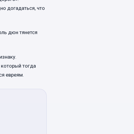
но догадаться, что
оль дюн тянется
изнаку.
 который тогда
ся евреям.