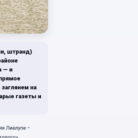
ли, штранд)
районе
а — и
 прямое
 заглянем на
арые газеты и
яя Лиелупе –
дорого».