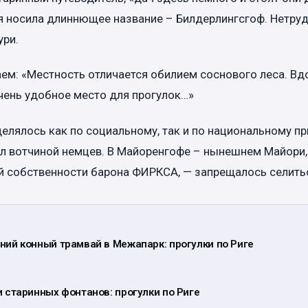
 носила длиннющее название – Билдерлингсгоф. Нетруд
ури.
аем: «Местность отличается обилием соснового леса. Вд
чень удобное место для прогулок…»
елялось как по социальному, так и по национальному пр
л вотчиной немцев. В Майоренгофе – нынешнем Майори,
й собственности барона ФИРКСА, — запрещалось селить
ний конный трамвай в Межапарк: прогулки по Риге
 старинных фонтанов: прогулки по Риге