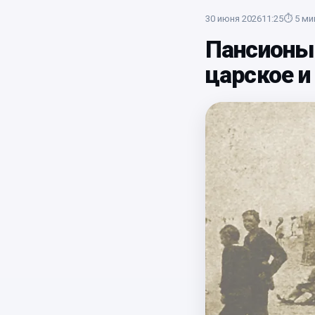
30 июня 2026
11:25
⏱
5
ми
Пансионы 
царское и