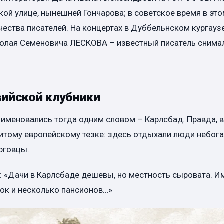
ой улице, нынешней Гончарова; в советское время в эт
ества писателей. На концертах в Дуббельнском кургауз
колая Семеновича ЛЕСКОВА – известный писатель снимал
вийской клубники
 именовались тогда одним словом – Карлсбад. Правда, 
итому европейскому тезке: здесь отдыхали люди небога
рговцы.
: «Дачи в Карлсбаде дешевы, но местность сыровата. Им
ынок и несколько пансионов…»