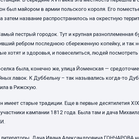
он был майором в армии польского короля. Его поместь
а затем название распространилось на окрестную терри
амый пестрый городок. Тут и крупная разноплеменная б
вивший ребром последнюю сбереженную копейку, и так 
ые хотят и здоровья, и повеселиться, людей посмотреть
оселка была, конечно же, улица Йоменская — средоточие
йных лавок. К Дуббельну – так назывались когда-то Ду
ила в Рижскую.
н имеет старые традиции. Еще в первые десятилетия ХI
участники кампании 1812 года. Была там и дача Михаил
И.
 литераторы. Дача Ивана Александровича ГОНЧАРОВА н