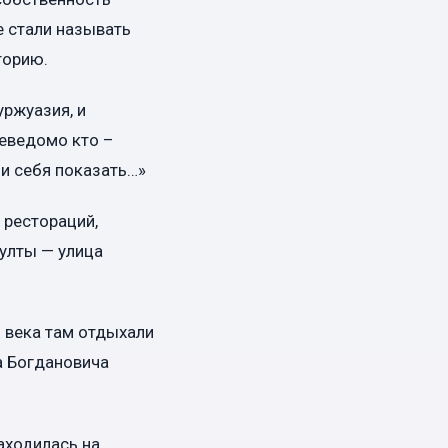
е стали называть
торию.
уржуазия, и
неведомо кто –
 и себя показать…»
 рестораций,
булты — улица
Х века там отдыхали
а Богдановича
аходилась на