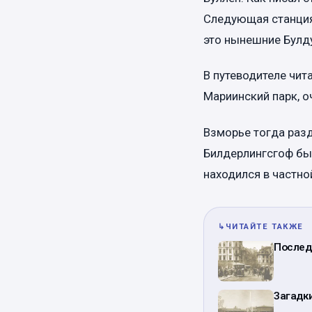
Следующая станция
это нынешние Булд
В путеводителе чит
Мариинский парк, о
Взморье тогда разд
Билдерлингсгоф бы
находился в частно
↳
ЧИТАЙТЕ ТАКЖЕ
Послед
Загадки