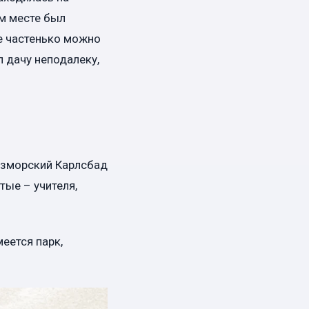
ом месте был
е частенько можно
 дачу неподалеку,
взморский Карлсбад
тые – учителя,
еется парк,