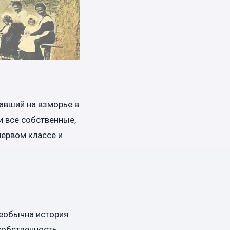
авший на взморье в
и все собственные,
первом классе и
еобычна история
 собственность