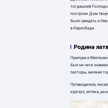
тогдашней Господск
построен Дом творч
было увидеть и Ни
в Карлсбаде…
Родина лат
Пумпури и Меллужи
был не чета знамен
пасторы, мелкие то
Путеводитель писал
кургауз, аптека, р