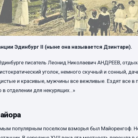
нции Эдинбург II (ныне она называется Дзинтари).
 Эдинбурге писатель Леонид Николаевич АНДРЕЕВ, отдых
истократический уголок, немного скучный и сонный, дач
стые и красивые, мужчины все вежливые. Ездят все в 
о в отделении для некурящих…»
айора
мым популярным поселком взморья был Майоренгоф. Н
 станции. В середине ХVII века эта местность перешла в