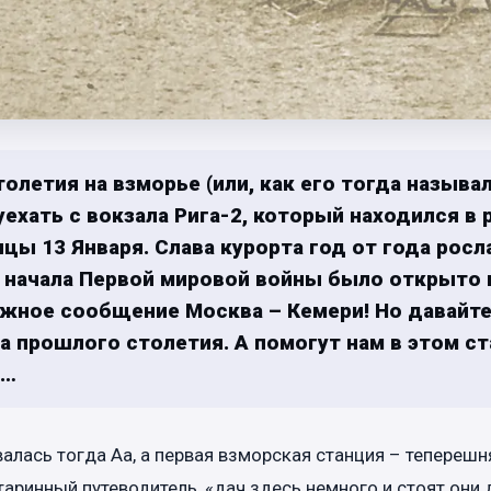
толетия на взморье (или, как его тогда называ
ехать с вокзала Рига-2, который находился в 
цы 13 Января. Слава курорта год от года росл
 начала Первой мировой войны было открыто
ное сообщение Москва – Кемери! Но давайте
а прошлого столетия. А помогут нам в этом ст
и…
алась тогда Аа, а первая взморская станция – теперешн
старинный путеводитель, «дач здесь немного и стоят они 