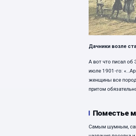
Дачники возле ста
А вот что писал об
июле 1901-го: «…Ар
женщины все породи
притом обязательн
Поместье м
Самым шумным, са
названия поселка и