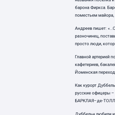
барона Фиркса. Бар
поместьем майора, 
Андреев пишет: «…С
разночинец, поста
просто люди, котор
Главной артерией п
кафетериев, бакале
Йоменская переход
Как курорт Дуббель
русские офицеры – 
БАРКЛАЯ–де-ТОЛЛ
Дуббельн любили и