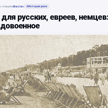
н чтения
«Вести»
#
История риги
для русских, евреев, немцев
 довоенное