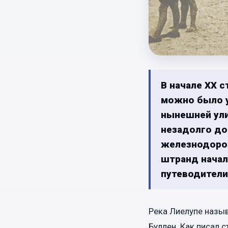
В начале ХХ с
можно было у
нынешней ули
незадолго до
железнодорож
штранд начал
путеводител
Река Лиелупе назыв
Буллен. Как писал 