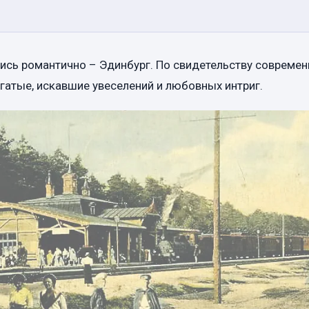
ись романтично – Эдинбург. По свидетельству современ
атые, искавшие увеселений и любовных интриг.