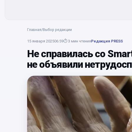
Главная
/
Выбор редакции
15 января 2025
06:59
⏱
3
мин чтения
Редакция PRESS
Не справилась со Smart
не объявили нетрудос