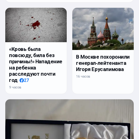
«Кровь была
повсюду, била без
В Москве похоронили
причины!» Нападение
генерал‑лейтенанта
на ребенка
Игоря Ерусалимова
расследуют почти
16 часов
год
27
9 часов