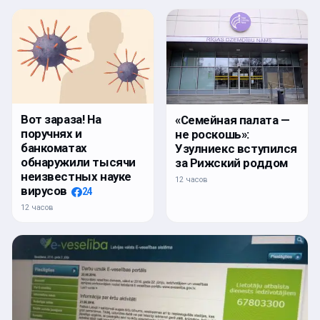
Вот зараза! На
«Семейная палата —
поручнях и
не роскошь»:
банкоматах
Узулниекс вступился
обнаружили тысячи
за Рижский роддом
неизвестных науке
12 часов
вирусов
24
12 часов