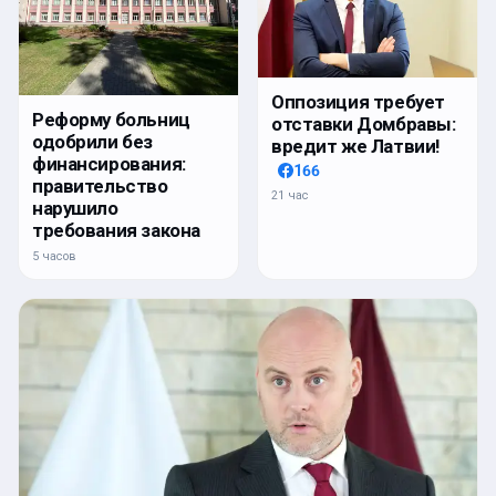
Оппозиция требует
Реформу больниц
отставки Домбравы:
одобрили без
вредит же Латвии!
финансирования:
166
правительство
21 час
нарушило
требования закона
5 часов