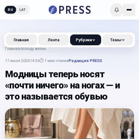
RU
LAT
Главная
Лента
Рубрики
Темы
Главная
/
Всюду жизнь
17 июня 2026
14:34
⏱
1
мин чтения
Редакция PRESS
Модницы теперь носят
«почти ничего» на ногах — и
это называется обувью