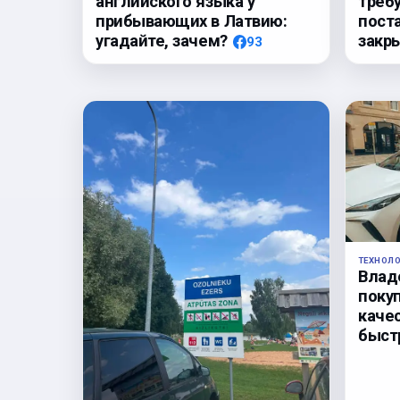
треб
английского языка у
пост
прибывающих в Латвию:
закр
угадайте, зачем?
93
ТЕХНОЛ
Влад
поку
каче
быст