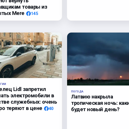
уют вернуть
авщикам товары из
ытых Mere
145
ОГИИ
елец Lidl запретил
ПОГОДА
пать электромобили в
Латвию накрыла
стве служебных: очень
тропическая ночь: как
ро теряют в цене
40
будет новый день?