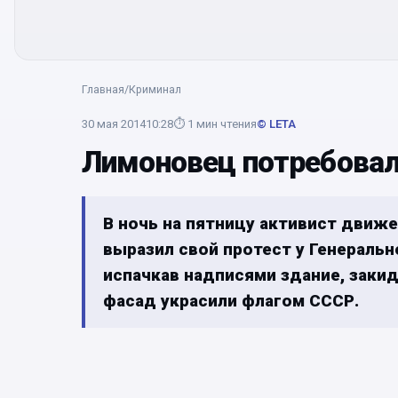
Главная
/
Криминал
30 мая 2014
10:28
⏱
1
мин чтения
© LETA
Лимоновец потребовал
В ночь на пятницу активист движ
выразил свой протест у Генеральн
испачкав надписями здание, заки
фасад украсили флагом СССР.