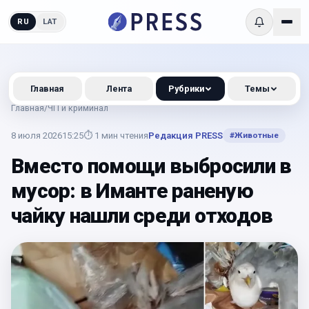
RU
LAT
Главная
Лента
Рубрики
Темы
Главная
/
ЧП и криминал
8 июля 2026
15:25
⏱
1
мин чтения
Редакция PRESS
#
Животные
Вместо помощи выбросили в
мусор: в Иманте раненую
чайку нашли среди отходов