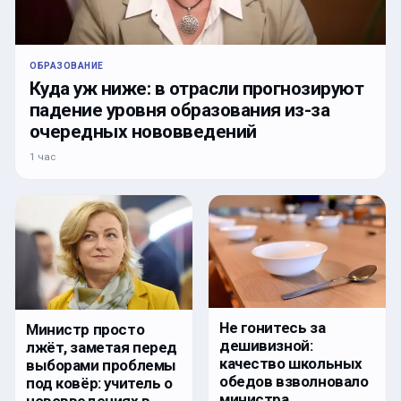
ОБРАЗОВАНИЕ
Куда уж ниже: в отрасли прогнозируют
падение уровня образования из-за
очередных нововведений
1 час
Не гонитесь за
Министр просто
дешивизной:
лжёт, заметая перед
качество школьных
выборами проблемы
обедов взволновало
под ковёр: учитель о
министра