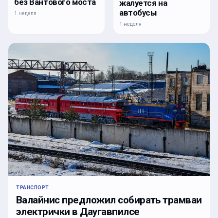
без Вантового моста
жалуется на
автобусы
1 неделя
1 неделя
ТРАНСПОРТ
Валайнис предложил собирать трамваи
электрички в Даугавпилсе