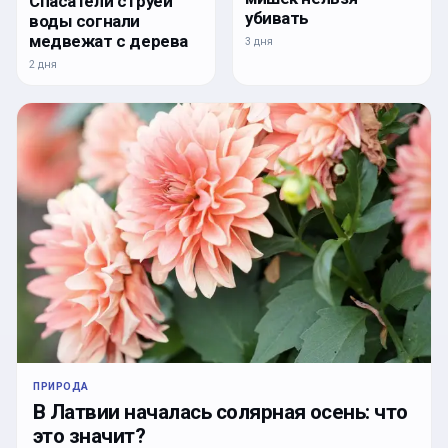
Спасатели струей
убивать
воды согнали
медвежат с дерева
3 дня
2 дня
ПРИРОДА
В Латвии началась солярная осень: что
это значит?