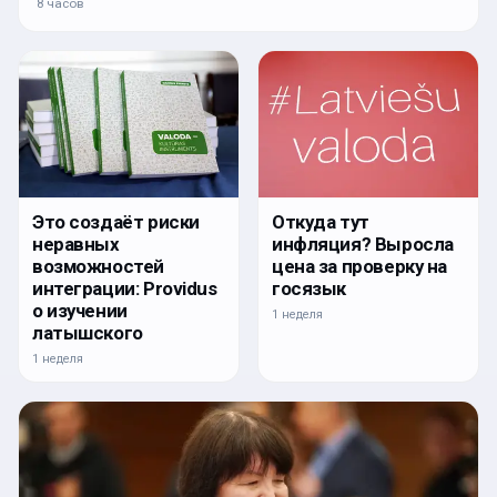
8 часов
Откуда тут
Это создаёт риски
инфляция? Выросла
неравных
цена за проверку на
возможностей
госязык
интеграции: Providus
о изучении
1 неделя
латышского
1 неделя