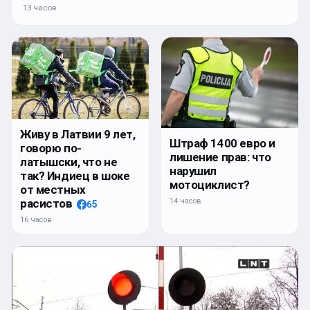
13 часов
Живу в Латвии 9 лет,
Штраф 1400 евро и
говорю по-
лишение прав: что
латышски, что не
нарушил
так? Индиец в шоке
мотоциклист?
от местных
расистов
14 часов
65
16 часов