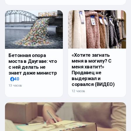
«Хотите загнать
Бетонная опора
меня в могилу? С
моста в Даугаве: что
меня хватит!»
с ней делать не
Продавец не
знает даже министр
выдержал и
40
сорвался (ВИДЕО)
13 часов
12 часов