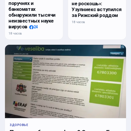
поручнях и
не роскошь»:
банкоматах
Узулниекс вступился
обнаружили тысячи
за Рижский роддом
неизвестных науке
18 часов
вирусов
24
18 часов
ЗДОРОВЬЕ