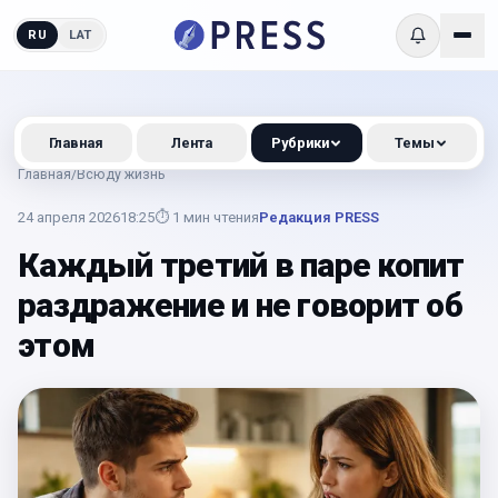
RU
LAT
Главная
Лента
Рубрики
Темы
Главная
/
Всюду жизнь
24 апреля 2026
18:25
⏱
1
мин чтения
Редакция PRESS
Каждый третий в паре копит
раздражение и не говорит об
этом