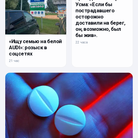
Усма: «Если бы
пострадавшего
осторожно
доставили на берег,
он, возможно, был
бы жив».
«Ищу семью на белой
22 часа
AUDI»: розыск в
соцсетях
21 час