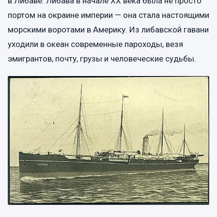
в Либаве. Либава в начале XX века была не просто
портом на окраине империи — она стала настоящими
морскими воротами в Америку. Из либавской гавани
уходили в океан современные пароходы, везя
эмигрантов, почту, грузы и человеческие судьбы.