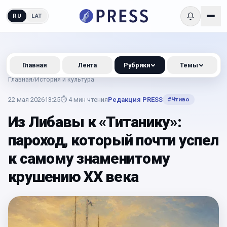
RU
LAT
Главная
Лента
Рубрики
Темы
Главная
/
История и культура
22 мая 2026
13:25
⏱
4
мин чтения
Редакция PRESS
#
Чтиво
Из Либавы к «Титанику»:
пароход, который почти успел
к самому знаменитому
крушению ХХ века