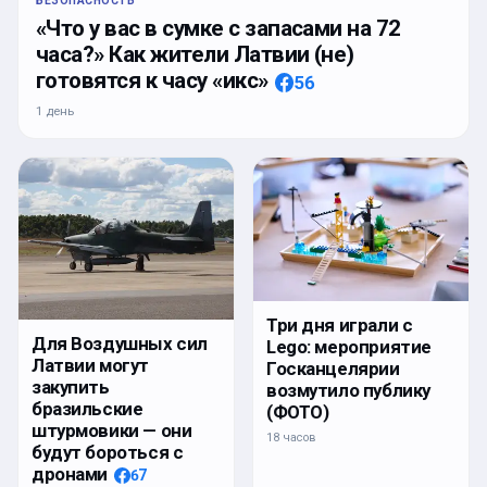
БЕЗОПАСНОСТЬ
«Что у вас в сумке с запасами на 72
часа?» Как жители Латвии (не)
готовятся к часу «икс»
56
1 день
Три дня играли с
Для Воздушных сил
Lego: мероприятие
Латвии могут
Госканцелярии
закупить
возмутило публику
бразильские
(ФОТО)
штурмовики — они
18 часов
будут бороться с
дронами
67