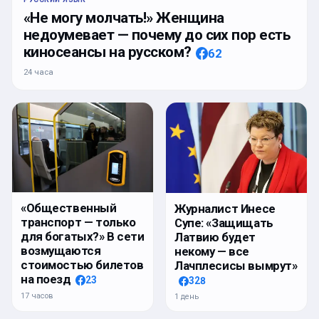
«Не могу молчать!» Женщина
недоумевает — почему до сих пор есть
киносеансы на русском?
62
24 часа
«Общественный
Журналист Инесе
транспорт — только
Супе: «Защищать
для богатых?» В сети
Латвию будет
возмущаются
некому — все
стоимостью билетов
Лачплесисы вымрут»
на поезд
23
328
17 часов
1 день