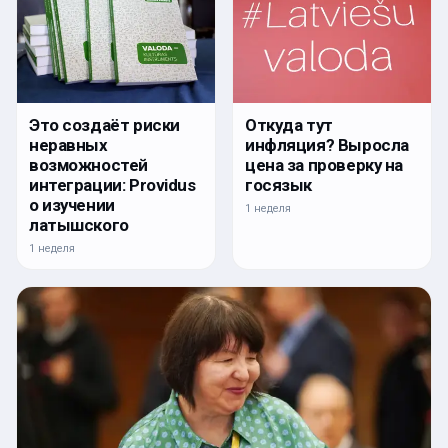
Откуда тут
Это создаёт риски
инфляция? Выросла
неравных
цена за проверку на
возможностей
госязык
интеграции: Providus
о изучении
1 неделя
латышского
1 неделя