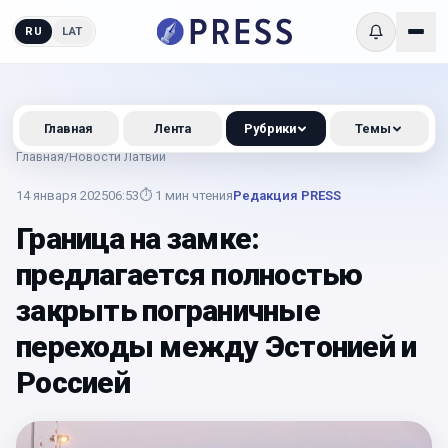
RU
LAT
Главная
Лента
Рубрики
Темы
Главная
/
Новости Латвии
14 января 2025
06:53
⏱
1
мин чтения
Редакция PRESS
Граница на замке:
предлагается полностью
закрыть пограничные
переходы между Эстонией и
Россией