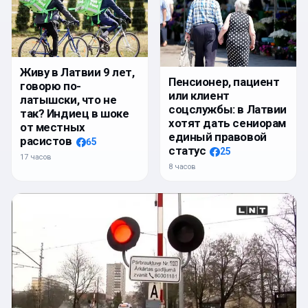
Живу в Латвии 9 лет,
Пенсионер, пациент
говорю по-
или клиент
латышски, что не
соцслужбы: в Латвии
так? Индиец в шоке
хотят дать сениорам
от местных
единый правовой
расистов
65
статус
25
17 часов
8 часов