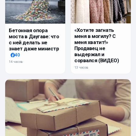
«Хотите загнать
Бетонная опора
меня в могилу? С
моста в Даугаве: что
меня хватит!»
с ней делать не
Продавец не
знает даже министр
выдержал и
40
сорвался (ВИДЕО)
14 часов
13 часов