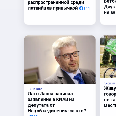
Бето
распространенной среди
Дауга
латвийцев привычкой
111
не з
РАСИЗМ
Живу 
ПОЛИТИКА
Лато Лапса написал
гово
заявление в KNAB на
не та
депутата от
мест
Нацобъединения: за что?