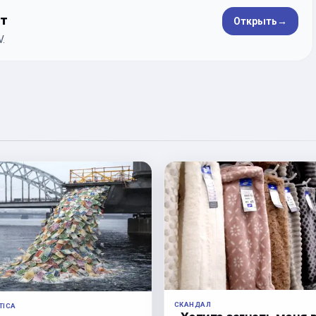
ет
Открыть
→
.
СКАНДАЛ
TICA