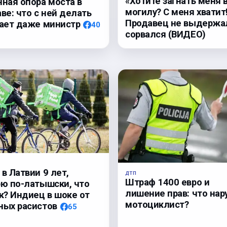
«Хотите загнать меня 
нная опора моста в
могилу? С меня хватит
ве: что с ней делать
Продавец не выдержа
нает даже министр
40
сорвался (ВИДЕО)
в Латвии 9 лет,
ДТП
Штраф 1400 евро и
рю по-латышски, что
лишение прав: что на
к? Индиец в шоке от
мотоциклист?
ных расистов
65