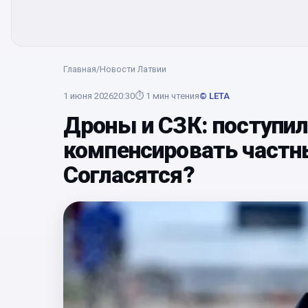
Главная
/
Новости Латвии
1 июня 2026
20:30
⏱
1
мин чтения
© LETA
Дроны и СЗК: поступи
компенсировать частн
Согласятся?