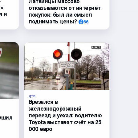
в
Латвийцы массово
!»
отказываются от интернет-
л и
покупок: был ли смысл
поднимать цены?
56
ДТП
Врезался в
железнодорожный
переезд и уехал: водителю
рушил
Toyota выставят счёт на 25
000 евро