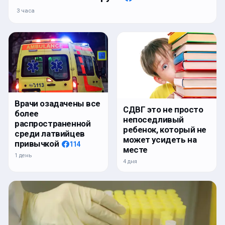
3 часа
Врачи озадачены все
СДВГ это не просто
более
непоседливый
распространенной
ребенок, который не
среди латвийцев
может усидеть на
привычкой
114
месте
1 день
4 дня