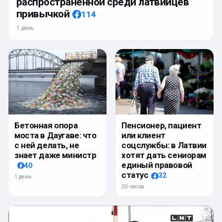
распространенной среди латвийцев
привычкой
114
1 день
Бетонная опора
Пенсионер, пациент
моста в Даугаве: что
или клиент
с ней делать, не
соцслужбы: в Латвии
знает даже министр
хотят дать сениорам
единый правовой
40
статус
32
1 день
20 часов