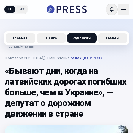
RU
LAT
Главная
Лента
Рубрики
Темы
Главная
/
Мнения
8 октября 2025
10:04
⏱
1
мин чтения
Редакция PRESS
«Бывают дни, когда на
латвийских дорогах погибших
больше, чем в Украине», —
депутат о дорожном
движении в стране