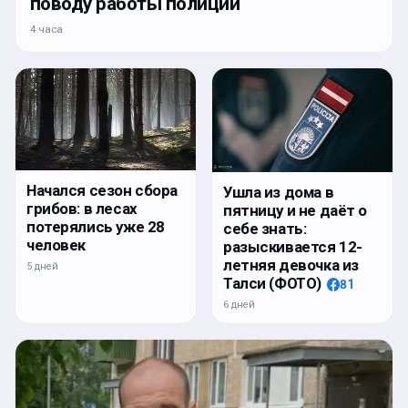
поводу работы полиции
4 часа
Начался сезон сбора
Ушла из дома в
грибов: в лесах
пятницу и не даёт о
потерялись уже 28
себе знать:
человек
разыскивается 12-
летняя девочка из
5 дней
Талси (ФОТО)
81
6 дней