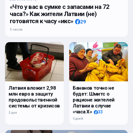
«Что у вас в сумке с запасами на 72
часа?» Как жители Латвии (не)
готовятся к часу «икс»
29
5 часов
Латвия вложит 2,98
Бананов точно не
млн евро в защиту
будет: Шмитс о
продовольственной
рационе жителей
системы от кризисов
Латвии в случае
«часа Х»
33
3 дня
5 дней