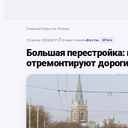
Главная
/
Новости Латвии
25 июня 2026
08:31
⏱
6
мин чтения
«Вести»
#
Рига
Большая перестройка: 
отремонтируют дороги