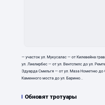
— участок ул. Мукусалас — от Килевейна грав
ул. Лиелирбес — от ул. Вентспилс до ул. Ремте
Эдуарда Смильгя — от ул. Маза Нометню до 
Каменного моста до ул. Бариню…
Обновят тротуары