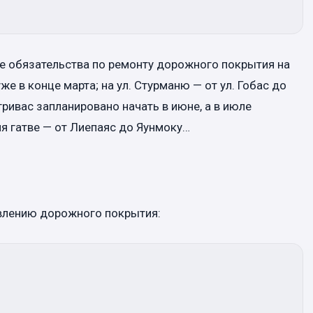
е обязательства по ремонту дорожного покрытия на
е в конце марта; на ул. Стурманю — от ул. Гобас до
гривас запланировано начать в июне, а в июле
я гатве — от Лиепаяс до Яунмоку…
влению дорожного покрытия: