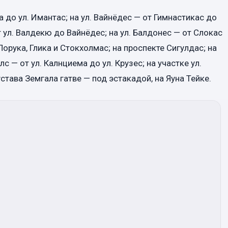
а до ул. Имантас; на ул. Вайнёдес — от Гимнастикас до
 ул. Валдекю до Вайнёдес; на ул. Балдонес — от Слокас
 Порука, Глика и Стокхолмас; на проспекте Сигулдас; на
лс — от ул. Калнциема до ул. Крузес; на участке ул.
става Земгала гатве — под эстакадой, на Яуна Тейке.