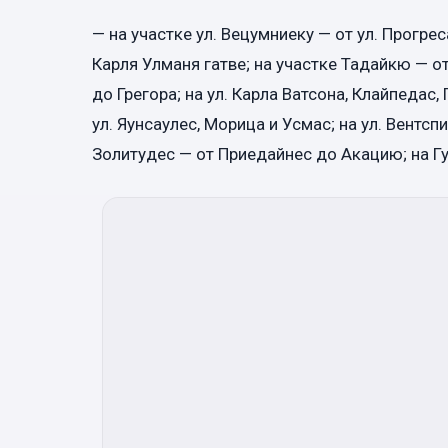
— на участке ул. Вецумниеку — от ул. Прогрес
Карля Улманя гатве; на участке Тадайкю — от
до Грегора; на ул. Карла Ватсона, Клайпедас,
ул. Яунсаулес, Морица и Усмас; на ул. Вентспи
Золитудес — от Приедайнес до Акацию; на Гу