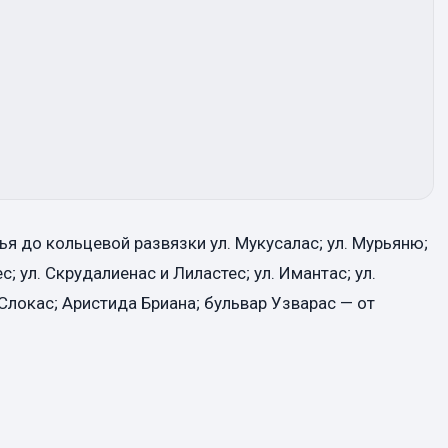
ья до кольцевой развязки ул. Мукусалас; ул. Мурьяню;
с; ул. Скрудалиенас и Лиластес; ул. Имантас; ул.
Слокас; Аристида Бриана; бульвар Узварас — от