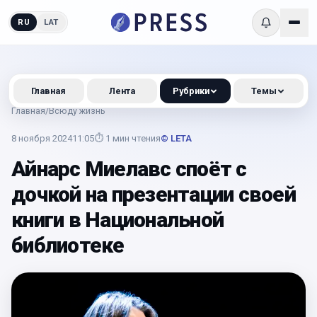
RU
LAT
Главная
Лента
Рубрики
Темы
Главная
/
Всюду жизнь
8 ноября 2024
11:05
⏱
1
мин чтения
© LETA
Айнарс Миелавс споёт с
дочкой на презентации своей
книги в Национальной
библиотеке