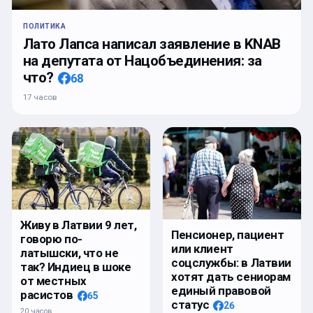
ПОЛИТИКА
Лато Лапса написал заявление в KNAB
на депутата от Нацобъединения: за
что?
68
17 часов
Живу в Латвии 9 лет,
Пенсионер, пациент
говорю по-
или клиент
латышски, что не
соцслужбы: в Латвии
так? Индиец в шоке
хотят дать сениорам
от местных
единый правовой
расистов
65
статус
26
20 часов