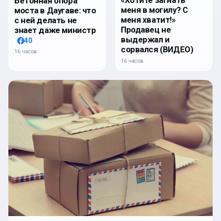
Бетонная опора
меня в могилу? С
моста в Даугаве: что
меня хватит!»
с ней делать не
Продавец не
знает даже министр
выдержал и
40
сорвался (ВИДЕО)
16 часов
16 часов