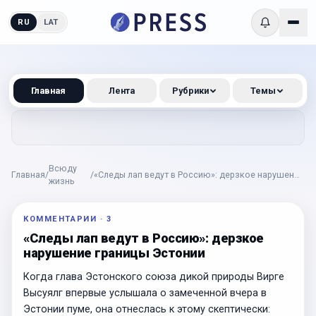
RU
LAT
Главная
Лента
Рубрики
Темы
Всюду
Главная
/
/
«Следы лап ведут в Россию»: дерзкое нарушение
жизнь
границы Эстонии
КОММЕНТАРИИ
·
3
«Следы лап ведут в Россию»: дерзкое
нарушение границы Эстонии
Когда глава Эстонского союза дикой природы Вирге
Высуялг впервые услышала о замеченной вчера в
Эстонии пуме, она отнеслась к этому скептически: