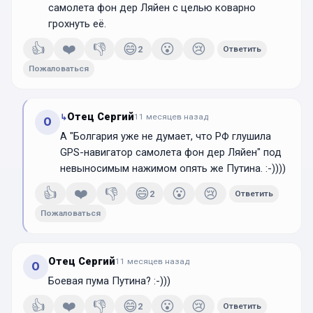
самолета фон дер Ляйен с целью коварно
грохнуть её.
👍
❤️
👎
😄
😮
😢
2
Ответить
Пожаловаться
Отец Сергий
↳
11 месяцев
назад
О
А "Болгария уже не думает, что РФ глушила
GPS-навигатор самолета фон дер Ляйен" под
невыносимым нажимом опять же Путина. :-))))
👍
❤️
👎
😄
😮
😢
2
Ответить
Пожаловаться
Отец Сергий
11 месяцев
назад
О
Боевая пума Путина? :-)))
👍
❤️
👎
😄
😮
😢
2
Ответить