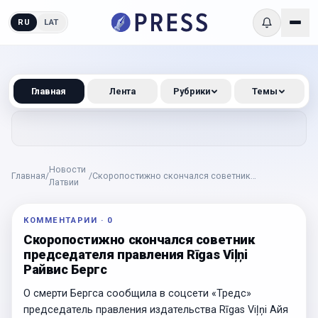
RU
LAT
Главная
Лента
Рубрики
Темы
Новости
Главная
/
/
Скоропостижно скончался советник
Латвии
председателя правления Rīgas Viļņi Райвис Бергс
КОММЕНТАРИИ
·
0
Скоропостижно скончался советник
председателя правления Rīgas Viļņi
Райвис Бергс
О смерти Бергса сообщила в соцсети «Тредс»
председатель правления издательства Rīgas Viļņi Айя