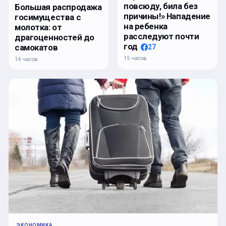
повсюду, била без
Большая распродажа
причины!» Нападение
госимущества с
на ребенка
молотка: от
расследуют почти
драгоценностей до
год
самокатов
27
15 часов
14 часов
ЭКОНОМИКА