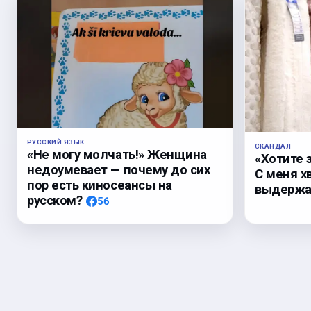
РУССКИЙ ЯЗЫК
СКАНДАЛ
«Не могу молчать!» Женщина
«Хотите 
недоумевает — почему до сих
С меня х
пор есть киносеансы на
выдержал
русском?
56