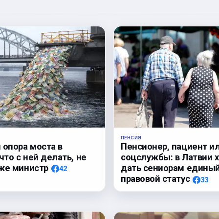
ПЕНСИЯ
 опора моста в
Пенсионер, пациент и
что с ней делать, не
соцслужбы: в Латвии 
же министр
дать сениорам едины
42
правовой статус
33