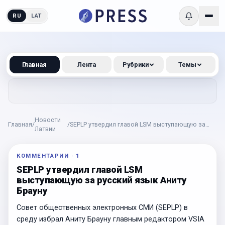
RU
LAT
Главная
Лента
Рубрики
Темы
Новости
Главная
/
/
SEPLP утвердил главой LSM выступающую за
Латвии
русский язык Аниту Брауну
КОММЕНТАРИИ
·
1
SEPLP утвердил главой LSM
выступающую за русский язык Аниту
Брауну
Совет общественных электронных СМИ (SEPLP) в
среду избрал Аниту Брауну главным редактором VSIA