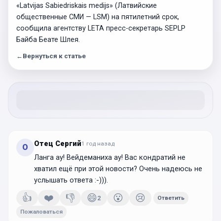
«Latvijas Sabiedriskais medijs» (Латвийские
общественные СМИ — LSM) на пятилетний срок,
сообщила агентству LETA пресс-секретарь SEPLP
Байба Беате Шлея.
←
Вернуться к статье
Отец Сергий
1 год
назад
О
Ланга ау! Вейдеманиха ау! Вас кондратий не
хватил ещё при этой новости? Очень надеюсь не
услышать ответа :-))).
👍
❤️
👎
😄
😮
😢
2
Ответить
Пожаловаться