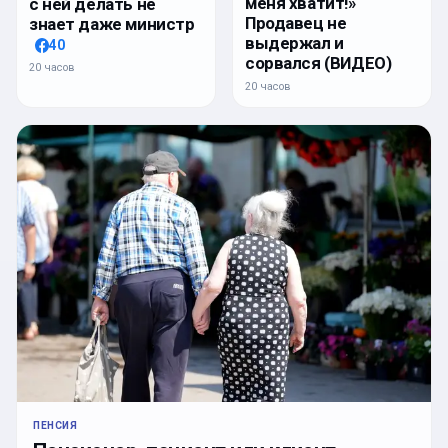
меня хватит!»
с ней делать не
Продавец не
знает даже министр
выдержал и
40
сорвался (ВИДЕО)
20 часов
20 часов
ПЕНСИЯ