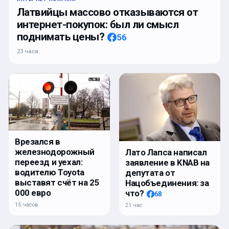
Латвийцы массово отказываются от
интернет-покупок: был ли смысл
поднимать цены?
56
23 часа
Врезался в
железнодорожный
Лато Лапса написал
переезд и уехал:
заявление в KNAB на
водителю Toyota
депутата от
выставят счёт на 25
Нацобъединения: за
000 евро
что?
68
15 часов
21 час