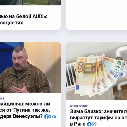
ью на белой AUDI»:
 соцсетях
ИНЕ
лайдиньш: можно ли
ОТОПЛЕНИЕ
ся от Путина так же,
Зима близко: значите
идера Венесуэлы?
275
вырастут тарифы на о
в Риге
59