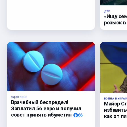
ДТП
«Ищу сем
розыск в
ЗДОРОВЬЕ
ВОЙНА В УКРА
Врачебный беспредел!
Майор С
Заплатил 56 евро и получил
избавить
совет принять ибуметин
66
как от л