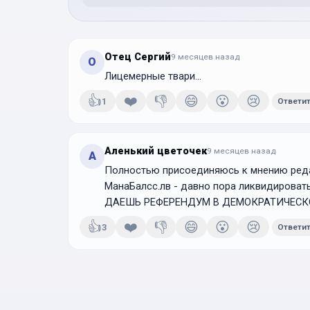
Отец Сергий
9 месяцев
назад
О
Лицемерные твари...
👍
❤️
👎
😄
😮
😢
1
Ответи
Аленький цветочек
9 месяцев
назад
А
Полностью присоединяюсь к мнению реда
МанаБалсс.лв - давно пора ликвидировать
ДАЕШЬ РЕФЕРЕНДУМ В ДЕМОКРАТИЧЕСКОЙ 
👍
❤️
👎
😄
😮
😢
3
Ответи